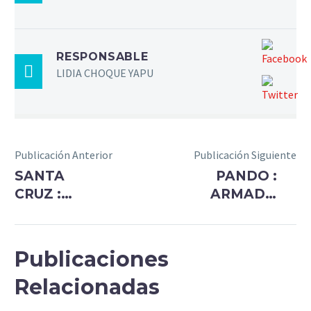
RESPONSABLE
LIDIA CHOQUE YAPU
Publicación Anterior
Publicación Siguiente
SANTA
PANDO :
CRUZ :
ARMADO
YOUTUBERS
DE TRENZA
DE LA
POR
SALUD
YOUTUBE
Publicaciones
ENSAYAN
Relacionadas
EN SUS
HOGARES