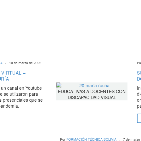
-
IA
10 de marzo de 2022
Po
 VIRTUAL –
S
RÍA
D
y un canal en Youtube
In
e se utilizaron para
di
es presenciales que se
or
pandemia.
pa
-
Por
FORMACIÓN TÉCNICA BOLIVIA
7 de marzo