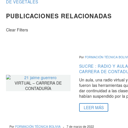
DE VEGETALES
DE
ENTRADAS
PUBLICACIONES RELACIONADAS
Clear Filters
Por
FORMACIÓN TÉCNICA BOLIV
SUCRE : RADIO Y AULA
CARRERA DE CONTADU
Un aula, una radio virtual 
fueron las herramientas qu
dar continuidad a las clas
habían suspendido por la 
LEER MÁS
-
Por
FORMACIÓN TÉCNICA BOLIVIA
7 de marzo de 2022