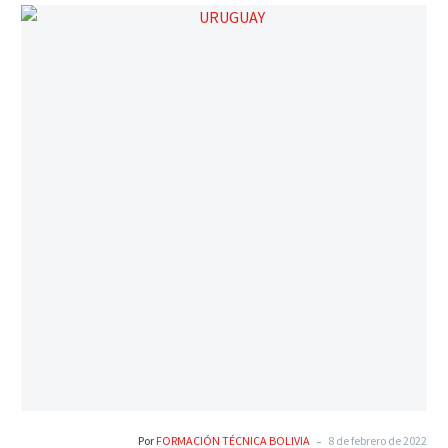
diversidad. La política actual de la empresa, sin embargo,
cubre tanto la equidad como la diversidad
-
Por
FORMACIÓN TÉCNICA BOLIVIA
8 de febrero de 2022