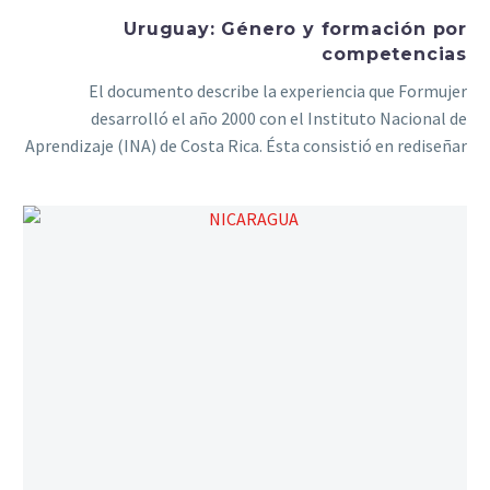
Uruguay: Género y formación por
competencias
El documento describe la experiencia que Formujer
desarrolló el año 2000 con el Instituto Nacional de
Aprendizaje (INA) de Costa Rica. Ésta consistió en rediseñar
el área de Serigrafía manual y semiautomatizada
incorporando la perspectiva de género y que luego sea
aprobada por sector empresarial del rubro.