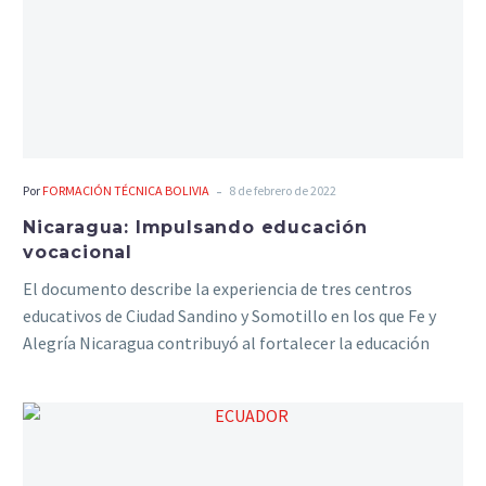
-
Por
FORMACIÓN TÉCNICA BOLIVIA
8 de febrero de 2022
Nicaragua: Impulsando educación
vocacional
El documento describe la experiencia de tres centros
educativos de Ciudad Sandino y Somotillo en los que Fe y
Alegría Nicaragua contribuyó al fortalecer la educación
vocacional y la formación técnica integrando el enfoque de
género en la oferta educativa.