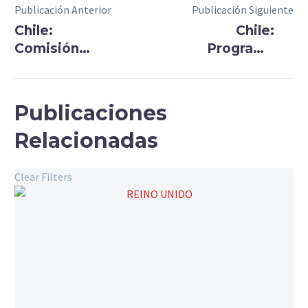
Publicación Anterior
Publicación Siguiente
Chile:
Chile:
Comisión
Programa
por una
Responsabilidad
educación
social
con
Publicaciones
equidad de
Relacionadas
género
Clear Filters