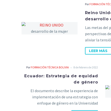
Por
FORMACIÓN TÉCN
Reino Unid
desarrollo 
Las metas del 
perspectivas de
aliviar la tensi
laboral. Origi
LEER MÁS
diversidad se c
oportunidades q
política actual
-
Por
FORMACIÓN TÉCNICA BOLIVIA
8 de febrero de 2022
cubre tanto la 
Ecuador: Estrategia de equidad
de género
El documento describe la experiencia de
implementación de una estrategia con
enfoque de género en la Universidad
Metropolitana de Ecuador, que permitió