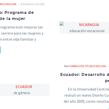
-
ICA BOLIVIA
8 de febrero de 2022
o: Programa de
de la mujer
programa eran mejorar las
 carrera para las mujeres y
ón entre vida familiar y
nalmente el concepto de
entraba más en la igualdad de
ue en la diversidad. La
 de la empresa, sin embargo,
Por
FORMACIÓN TÉCNICA BOLIVIA
equidad como la diversidad
Ecuador: Desarrollo 
p
En la Universidad Central
realizó un nuevo Diseño Cur
del año 2009, como resulta
implementa en el currícu