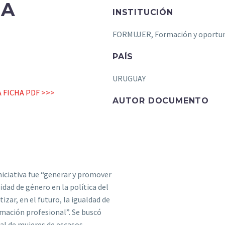
LA
INSTITUCIÓN
FORMUJER, Formación y oportu
PAÍS
URUGUAY
LA FICHA PDF >>>
AUTOR DOCUMENTO
iniciativa fue “generar y promover
idad de género en la política del
zar, en el futuro, la igualdad de
rmación profesional”. Se buscó
al de mujeres de escasos