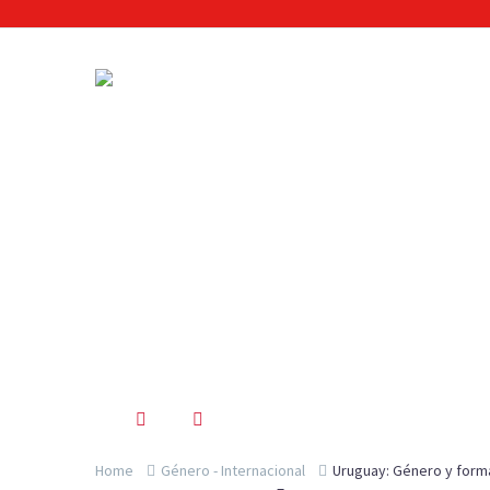
Uruguay: Género 
por competencias
Home
Género - Internacional
Uruguay: Género y form