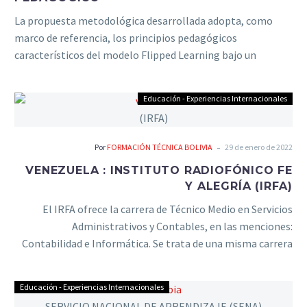
La propuesta metodológica desarrollada adopta, como
marco de referencia, los principios pedagógicos
característicos del modelo Flipped Learning bajo un
enfoque de aprendizaje cooperativo, en el que
“determinados procesos de aprendizaje, que facilitan y
Educación - Experiencias Internacionales
demandan un trabajo más autónomo del alumno, se
transfieren fuera del aula, liberando tiempo para convertir
la clase en un entorno de aprendizaje dinámico e
-
Por
FORMACIÓN TÉCNICA BOLIVIA
29 de enero de 2022
interactivo.
VENEZUELA : INSTITUTO RADIOFÓNICO FE
Y ALEGRÍA (IRFA)
El IRFA ofrece la carrera de Técnico Medio en Servicios
Administrativos y Contables, en las menciones:
Contabilidad e Informática. Se trata de una misma carrera
con dos menciones, que se ofrece a nivel técnico y tiene una
duración de 6 semestres (3 años).
Educación - Experiencias Internacionales