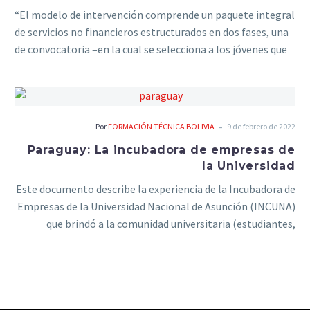
“El modelo de intervención comprende un paquete integral
de servicios no financieros estructurados en dos fases, una
de convocatoria –en la cual se selecciona a los jóvenes que
serán apoyados—y otra de acompañamiento—en la que
prestan diversos servicios para apoyar la implementación y
mejora de la nueva empresa”.
-
Por
FORMACIÓN TÉCNICA BOLIVIA
9 de febrero de 2022
Paraguay: La incubadora de empresas de
la Universidad
Este documento describe la experiencia de la Incubadora de
Empresas de la Universidad Nacional de Asunción (INCUNA)
que brindó a la comunidad universitaria (estudiantes,
egresados, docentes y emprendedores en general),
capacitación y apoyo técnico para la puesta en marcha o
consolidación de sus emprendimientos innovadores y/o con
base tecnológica. De esa manera se buscó minimizar el
riesgo de fracaso de las empresas creadas.