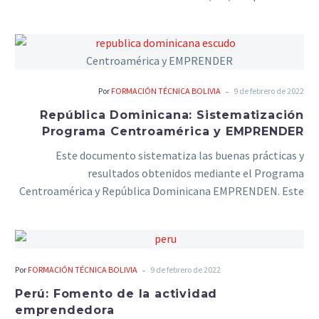
en general.
-
Por
FORMACIÓN TÉCNICA BOLIVIA
9 de febrero de 2022
República Dominicana: Sistematización
Programa Centroamérica y EMPRENDER
Este documento sistematiza las buenas prácticas y
resultados obtenidos mediante el Programa
Centroamérica y República Dominicana EMPRENDEN. Este
programa fue implementado durante 26 meses en países
de Centroamérica. A nivel regional fue ejecutado por el
Centro Regional de Promoción de la Micro y Pequeña
Empresa (CENPROMYPE), y a nivel nacional por las
-
Por
FORMACIÓN TÉCNICA BOLIVIA
9 de febrero de 2022
entidades del MIPYME.
Perú: Fomento de la actividad
emprendedora