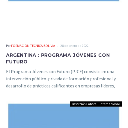
-
Por
FORMACIÓN TÉCNICA BOLIVIA
28 de enero de 2022
ARGENTINA : PROGRAMA JÓVENES CON
FUTURO
El Programa Jóvenes con Futuro (PJCF) consiste en una
intervención público-privada de formación profesional y
desarrollo de prácticas calificantes en empresas líderes,
que busca dar una respuesta articulada a la problemática
laboral de los/as jóvenes de sectores sociales vulnerables,
Inserción Laboral - Internacional
mediante la mejora en sus condiciones de empleabilidad.