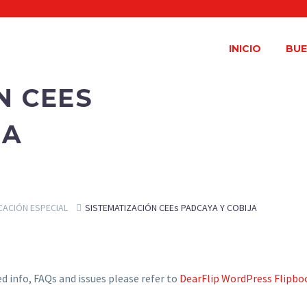
INICIO
BUE
N CEES
JA
CACIÓN ESPECIAL
SISTEMATIZACIÓN CEEs PADCAYA Y COBIJA
ed info, FAQs and issues please refer to
DearFlip WordPress Flipbo