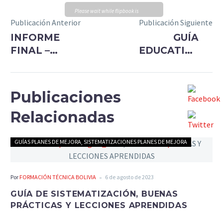
Please wait while flipbook is
Publicación Anterior
Publicación Siguiente
loading. For more related info,
INFORME
GUÍA
FAQs and issues please refer to
FINAL –
EDUCATIVA
DearFlip WordPress Flipbook
Plugin Help
documentation.
SISTEMATIZACIÓN
DE
DE
COMPETENCIAS
APRENDIZAJES
BLANDAS
Publicaciones
SOBRE EL
Relacionadas
INCENTIVO
A LA
PERMANENCIA
GUÍAS PLANES DE MEJORA
SISTEMATIZACIONES PLANES DE MEJORA
-
Por
FORMACIÓN TÉCNICA BOLIVIA
6 de agosto de 2023
GUÍA DE SISTEMATIZACIÓN, BUENAS
PRÁCTICAS Y LECCIONES APRENDIDAS